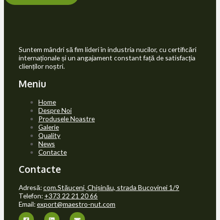
Suntem mândri să fim lideri în industria nucilor, cu certificări
internaționale și un angajament constant față de satisfacția
clienților noștri.
Meniu
Home
Despre Noi
Produsele Noastre
Galerie
Quality
News
Contacte
Contacte
Adresă:
com.Stăuceni, Chișinău, strada Bucovinei 1/9
Telefon:
+373 22 21 20 66
Email:
export@maestro-nut.com