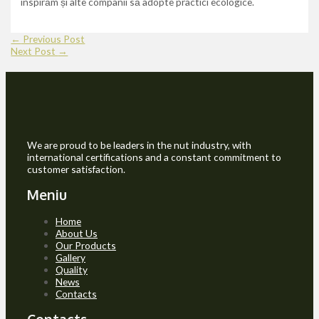
inspirăm și alte companii să adopte practici ecologice.
←
Previous Post
Next Post
→
We are proud to be leaders in the nut industry, with
international certifications and a constant commitment to
customer satisfaction.
Meniu
Home
About Us
Our Products
Gallery
Quality
News
Contacts