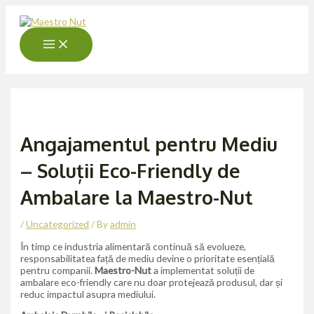
Main
Skip
Post
Menu
to
navigation
content
Angajamentul pentru Mediu
– Soluții Eco-Friendly de
Ambalare la Maestro-Nut
/
Uncategorized
/ By
admin
În timp ce industria alimentară continuă să evolueze,
responsabilitatea față de mediu devine o prioritate esențială
pentru companii.
Maestro-Nut
a implementat soluții de
ambalare eco-friendly care nu doar protejează produsul, dar și
reduc impactul asupra mediului.