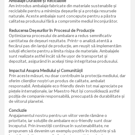
Ambalaje Durabile și Reciclabile
Am introdus ambalaje fabricate din materiale sustenabile și
reciclabile pentru a minimiza deșeurile și a proteja resursele
naturale. Aceste ambalaje sunt concepute pentru a păstra
calitatea produsului fără a compromite mediul înconjurător.
Reducerea Deșeurilor în Procesul de Producție
Optimizarea procesului de ambalare a redus semnificativ
cantitatea de deșeuri rezultate. Printr-o analiză atentă a
fiecărui pas din lanțul de producție, am reușit să implementăm
soluții eficiente pentru a limita risipa de materiale. Ambalajele
sunt realizate astfel încât să fie ușor de transportat și
depozitat, asigurând în același timp integritatea produsului.
Impactul Asupra Mediului și Comunității
Prin aceste măsuri, nu doar contribuim la protecția mediului, dar
oferim clienților noștri un produs de calitate, ambalat
responsabil. Ambalajele eco-friendly devin tot mai apreciate pe
piețele internaționale, iar Maestro-Nut își consolidează astfel
poziția de companie responsabilă, preocupată de durabilitate și
de viitorul planetei.
Concluzie
Angajamentul nostru pentru un viitor verde rămâne o
prioritate, iar soluțiile de ambalare eco-friendly sunt doar
începutul. Prin investiții continue în sustenabilitate, ne
propunem să devenim un exemplu pozitiv în industrie și să